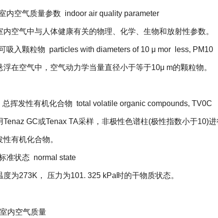
室内空气质量参数
indoor air quality parameter
室内空气中与人体健康有关的物理、化学、生物和放射性参数。
可吸入颗粒物
particles with diameters of 10 μ mor less, PM10
悬浮在空气中，空气动力学当量直径小于等于
10μ m
的颗粒物。
3
总挥发性有机化合物
total volatile organic compounds, TV0C
用
Tenaz GC
或
Tenax TA
采样，非极性色谱柱
(
极性指数小于
10)
进
发性有机化合物。
标准状态
normal state
温度为
273K
， 压力为
101. 325 kPa
时的干物质状态。
室内空气质量