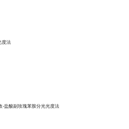
光度法
收
-
盐酸副玫瑰苯胺分光光度法