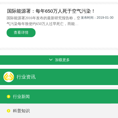
体的产业链发展体系。随着国内经济水平的提
升，汽车保有量的增加及工业制造业的发展，
国际能源署：每年650万人死于空气污染！
发布时间：2019-01-30
国际能源署2016年发布的最新研究报告称，空
气污染每年致使约650万人过早死亡，而能源
生产和利用是迄今最大的人为空气污染源。
查看详情
这份题为《2016世界能源展望之能源与空气质
量特别报告》介绍，清洁空气对保持良好的健
康至关重要。“然而，尽管人们对
加载更多
行业资讯
行业新闻
科普知识