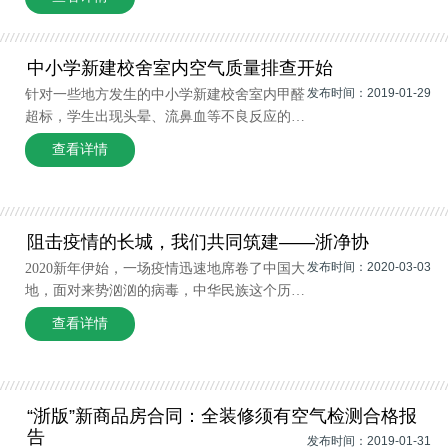
境监测仪器行业的发展状况。共有61 家企业
参与了本次的调查工作，这与2016 年参与调
查的企业数量(61 家)一致。
中小学新建校舍室内空气质量排查开始
发布时间：2019-01-29
针对一些地方发生的中小学新建校舍室内甲醛
超标，学生出现头晕、流鼻血等不良反应的情
况，国务院教育督导委员会办公室日前下发通
查看详情
知，要求各地开展中小学新建校舍室内空气质
量（甲醛）排查、检测工作。通知要求，各地
要对2018年以来新竣工交付使用校舍、新
阻击疫情的长城，我们共同筑建——浙净协
发布时间：2020-03-03
2020新年伊始，一场疫情迅速地席卷了中国大
地，面对来势汹汹的病毒，中华民族这个历经
磨难却依然屹立于世界之林的伟大民族，再一
查看详情
次迸发出了顽强不屈的民族意志和精诚团结的
民族精神。没有动员也没有号召，然而，由全
国各行各业和众多普通民众自发组建的，
“浙版”新商品房合同：全装修须有空气检测合格报
告
发布时间：2019-01-31