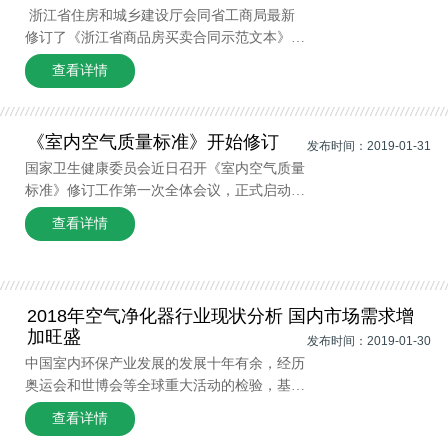
浙江省住房和城乡建设厅会同省工商局最新
修订了《浙江省商品房买卖合同示范文本》，
将于2018年3月15日起施行，该文本明确规
查看详情
定，全装修须有空气质量检测合格报告。 据
了解，2018年新版《浙江省商品房买卖合同示
范文本》具体分为《浙江省商品房买
《室内空气质量标准》开始修订
发布时间：2019-01-31
国家卫生健康委员会近日召开《室内空气质量
标准》修订工作第一次全体会议，正式启动标
准修订工作。对此有专家认为，由于出租房涉
查看详情
及公共卫生安全，标准修订应该增加强制性，
以保证消费者的合法权益。1987年，国务院颁
布了《公共场所卫生管理条例》，并相继
2018年空气净化器行业现状分析 国内市场需求增
加旺盛
发布时间：2019-01-30
中国室内环保产业发展的发展十年有余，经历
奥运会和世博会等全球重大活动的检验，基本
形成了以空气净化器、新风机、净化材料、净
查看详情
化治理服务和室内环境检测仪器、检测机构一