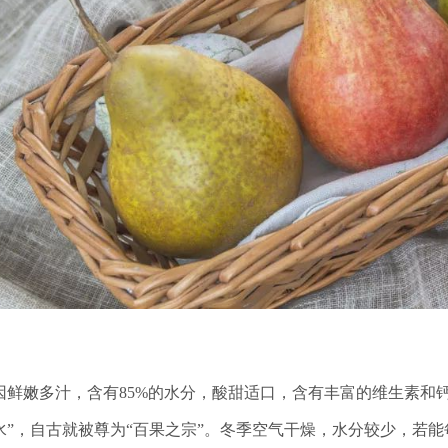
因鲜嫩多汁，含有85%的水分，酸甜适口，含有丰富的维生素和
水”，自古就被尊为“百果之宗”。冬季空气干燥，水分较少，若