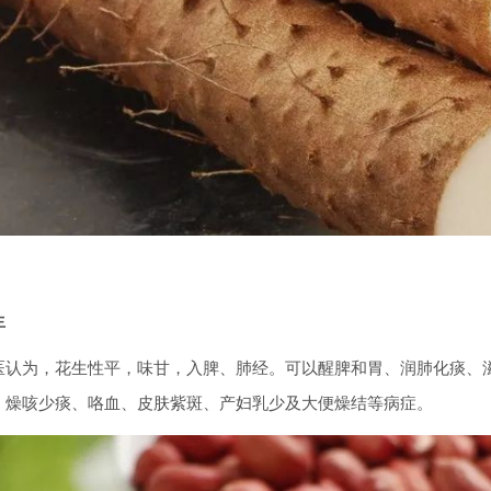
生
医认为，花生性平，味甘，入脾、肺经。可以醒脾和胃、润肺化痰、
、燥咳少痰、咯血、皮肤紫斑、产妇乳少及大便燥结等病症。