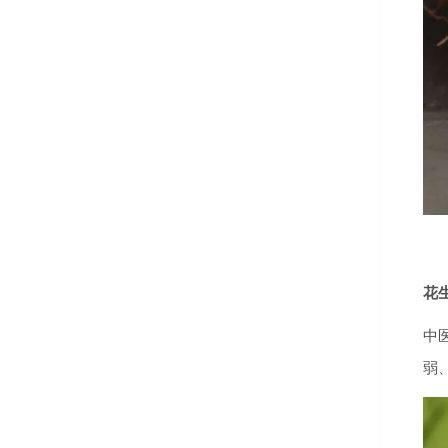
花
中
弱