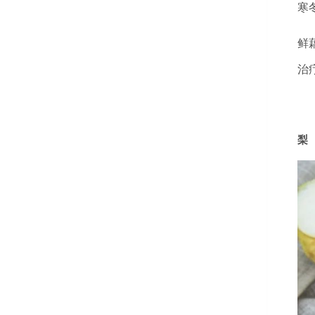
寒
鲜
治
梨