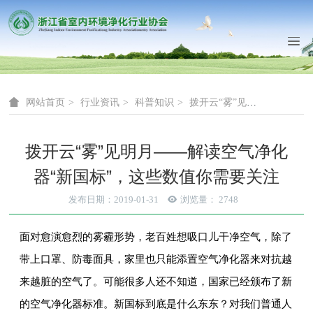
网站首页
行业资讯
科普知识
拨开云“雾”见明月——解读空气净化器“新国标”，这
拨开云“雾”见明月——解读空气净化
器“新国标”，这些数值你需要关注
发布日期：2019-01-31
浏览量：
2748
面对愈演愈烈的雾霾形势，老百姓想吸口儿干净空气，除了
带上口罩、
防毒面具
，家里也只能添置
空气净化器
来对抗越
来越脏的空气了。可能很多人还不知道，国家已经颁布了新
的
空气净化
器标准。新国标到底是什么东东？对我们普通人